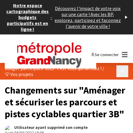
Notre espace
Découvrez l'impact de votre voix
cartographique des
sur une carte ! Avec les BP,
budgets
-
explorez, participez et façonnez
participatifs est en
l'avenir de votre ville !
ligne !
Menu
Se connecter
Budget participatif 2022 : c’est vous qui décidez !
/
Menu p
💡 Vos projets
Changements sur "Aménager
et sécuriser les parcours et
pistes cyclables quartier 3B"
Utilisateur ayant supprimé son compte
04/03/2022 18:06