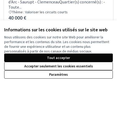
d'Arc - Saurupt - ClemenceauQuartier(s) concerné(s) : -
Toute...
Thème : Valoriser les circuits courts
40 000 €
Informations sur les cookies utilisés sur le site web
CREER UN ESPACE DE CONVIVIALITE AU
Nous utilisons des cookies sur notre site Web pour améliorer la
performance et les contenus du site. Les cookies nous permettent
JARDIN DU BELVEDERE
de fournir une expérience utilisateur et un contenu plus
Porteur(s) de projet : - Atelier de vie de quartier des 3B-
personnalisés à partir de nos canaux de médias sociaux.
Mehdi DavouseQuartier(s) concerné(s) : - Nancy Ouest-
Tout accepter
Toute...
Thème : Installation de mobilier urbain
Accepter seulement les cookies essentiels
100 000 €
Paramètres