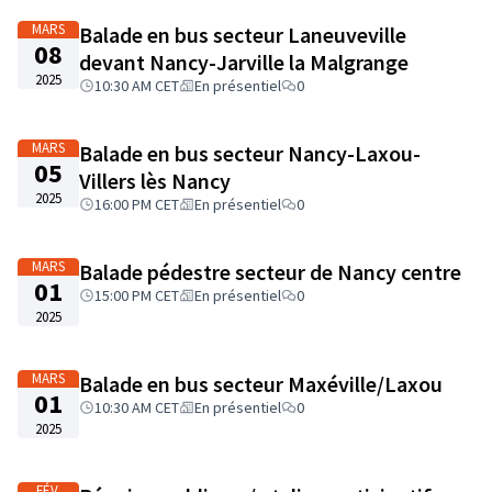
MARS
Balade en bus secteur Laneuveville
08
devant Nancy-Jarville la Malgrange
2025
10:30 AM CET
En présentiel
0
MARS
Balade en bus secteur Nancy-Laxou-
05
Villers lès Nancy
2025
16:00 PM CET
En présentiel
0
MARS
Balade pédestre secteur de Nancy centre
01
15:00 PM CET
En présentiel
0
2025
MARS
Balade en bus secteur Maxéville/Laxou
01
10:30 AM CET
En présentiel
0
2025
FÉV.