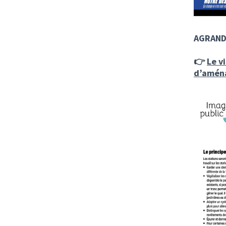
AGRAND
👉
Le v
d’aména