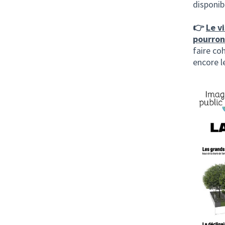
disponib
👉
Le v
pourron
faire co
encore l