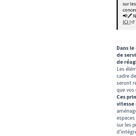
sur le
concer
📢🖊 N
ICI !
(S
Dans le
de serv
de réagi
Les élém
cadre de
seront ré
que vos 
Ces pri
vitesse 
aménagem
espaces 
sur les 
d’intégr