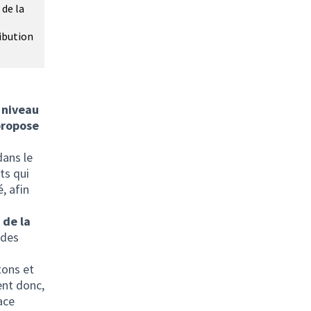
 de la
ribution
 niveau
propose
dans le
ts qui
, afin
 de la
 des
tons et
ent donc,
ace