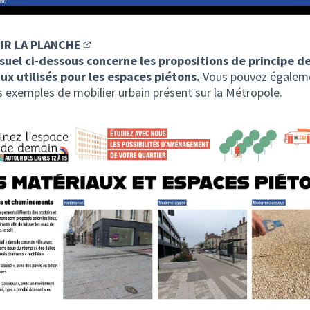
IR LA PLANCHE
(S'ouvre dans un nouvel onglet)
isuel ci-dessous concerne les propositions de principe d
ux utilisés pour les espaces piétons.
Vous pouvez égaleme
 exemples de mobilier urbain présent sur la Métropole.