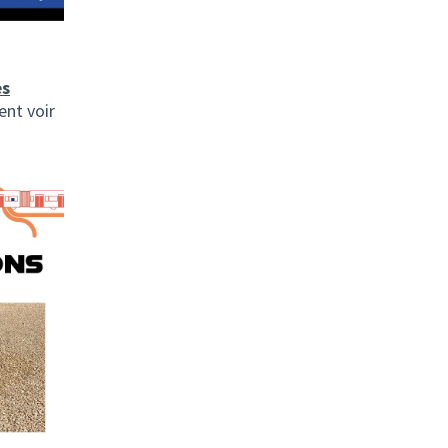
es
nt voir