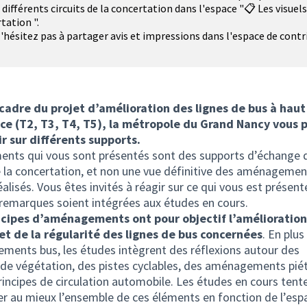
s différents circuits de la concertation dans l'espace "📋 Les visuels
tation ".
'hésitez pas à partager avis et impressions dans l'espace de cont
'ouvre dans un nouvel onglet)
 cadre du projet d’amélioration des lignes de bus à haut
ice (T2, T3, T4, T5), la métropole du Grand Nancy vous 
r sur différents supports.
ents qui vous sont présentés sont des supports d’échange 
 la concertation, et non une vue définitive des aménagemen
alisés. Vous êtes invités à réagir sur ce qui vous est présenté
remarques soient intégrées aux études en cours.
ncipes d’aménagements ont pour objectif l’amélioration
et de la régularité des lignes de bus concernées
. En plus
ents bus, les études intègrent des réflexions autour des
de végétation, des pistes cyclables, des aménagements pié
principes de circulation automobile. Les études en cours tent
er au mieux l’ensemble de ces éléments en fonction de l’esp