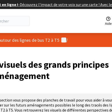
en ligne !
-
Découvrez l'impact de votre voix sur une carte ! Avec le
Aide
Menu utilisateur
autour des lignes de bus T2 à T5
/
visuels des grands principes
ménagement
section vous propose des planches de travail pour vous aider à vou
er sur les futurs aménagements possibles le long des tracés des l
 T2 à T5. Vous retrouverez les visuels de différentes perspectives d