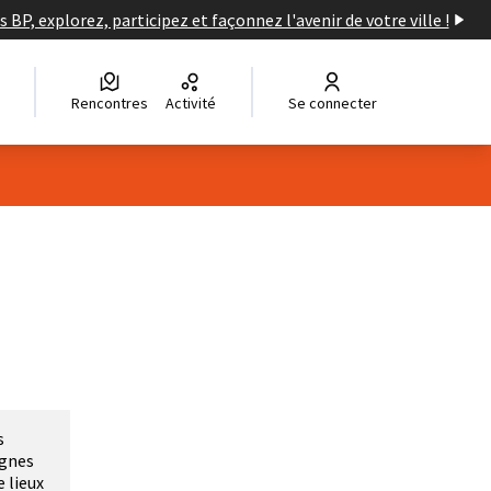
s BP, explorez, participez et façonnez l'avenir de votre ville !
Rencontres
Activité
Se connecter
s
ignes
e lieux