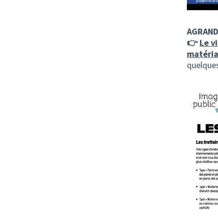
AGRAND
👉
Le v
matéria
quelques