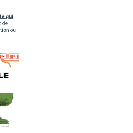
le qui
t de
tion ou