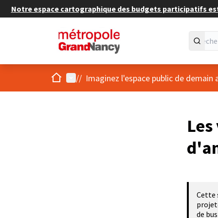
Notre espace cartographique des budgets participatifs est 
Accueil
Menu principal
/
/
Imaginez l'espace public de demain 
Les 
d'a
Cette 
projet
de bus