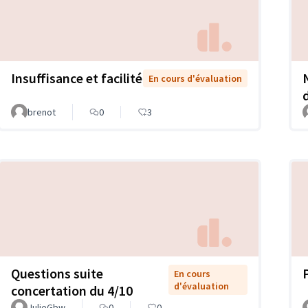
Insuffisance et facilité
En cours d'évaluation
brenot
0
3
Questions suite
En cours
d'évaluation
concertation du 4/10
JulieGbw
0
0