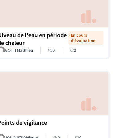
Niveau de l'eau en période
En cours
d'évaluation
de chaleur
GOTTI Matthieu
0
2
Points de vigilance
JONQUET Philippe
0
0