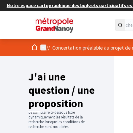
Notre espace cartographique des budgets participatifs est 
Accueil
Menu principal
/
/
Concertation préalable au projet de
J'ai une
question / une
proposition
Le formulaire ci-dessous filtre
dynamiquement les résultats de la
recherche lorsque les conditions de
recherche sont modifiées.