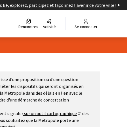
s BP, explorez, participez et façonnez l'avenir de votre ville !
Rencontres
Activité
Se connecter
agisse d'une proposition ou d'une question
éter les dispositifs qui seront organisés en
 la Métropole dans des délais en lien avec le
cadre d'une démarche de concertation
ent signaler
sur un outil cartographique
des
(Lien externe)
 vous souhaitez que la Métropole porte une