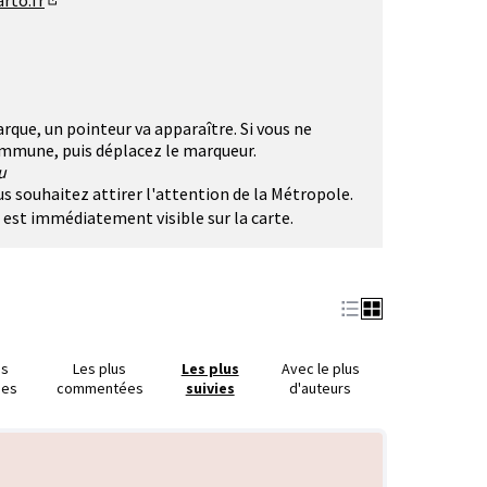
rto.fr
(Lien externe)
rque, un pointeur va apparaître. Si vous ne
commune, puis déplacez le marqueur.
u
ous souhaitez attirer l'attention de la Métropole.
t est immédiatement visible sur la carte.
us
Les plus
Les plus
Avec le plus
ues
commentées
suivies
d'auteurs