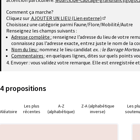
attention particulière.
jeparticipe-captage-grandnancy.gogoca
Comment ça marche?
Cliquez sur
AJOUTER UN LIEU (Lien externe)
(Lien externe)
Choisissez une catégorie parmi Faune/Flore/Mobilité/Autre
Renseignez les champs suivants :
Adresse complète :
renseignez l’adresse du lieu de votre rema
connaissez pas l’adresse exacte, entrez juste le nom de la 
Nom du lieu :
nommez le lieu candidat
ex. : le Barrage Mortea
Commentaires
: en quelques lignes, dites sur quels points v
4. Envoyer : vous validez votre remarque. Elle est enregistrée e
4 propositions
Les plus
A-Z
Z-A (alphabétique
Les pl
Aléatoire
récentes
(alphabétique)
inverse)
souten