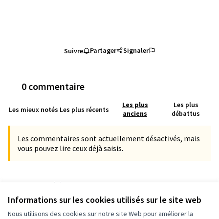
Partager
Signaler
Suivre
0 commentaire
Les plus
Les plus
Les mieux notés
Les plus récents
anciens
débattus
Les commentaires sont actuellement désactivés, mais
vous pouvez lire ceux déjà saisis.
Référence : grandnancy-MEET-2021-07-114
Numéro de version 28
(sur 28)
voir les autres versions
Informations sur les cookies utilisés sur le site web
Ajouter au calendrier
Nous utilisons des cookies sur notre site Web pour améliorer la