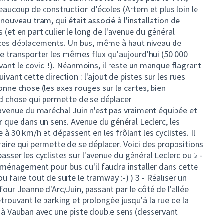
beaucoup de construction d'écoles (Artem et plus loin le
nouveau tram, qui était associé à l'installation de
s (et en particulier le long de l'avenue du général
 ces déplacements. Un bus, même à haut niveau de
e transporter les mêmes flux qu'aujourd'hui (50 000
avant le covid !). Néanmoins, il reste un manque flagrant
vant cette direction : l'ajout de pistes sur les rues
nne chose (les axes rouges sur la cartes, bien
nd chose qui permette de se déplacer
l'avenue du maréchal Juin n'est pas vraiment équipée et
er que dans un sens. Avenue du général Leclerc, les
e à 30 km/h et dépassent en les frôlant les cyclistes. Il
éraire qui permette de se déplacer. Voici des propositions
passer les cyclistes sur l'avenue du général Leclerc ou 2 -
'aménagement pour bus qu'il faudra installer dans cette
 faire tout de suite le tramway :-) ) 3 - Réaliser un
efour Jeanne d'Arc/Juin, passant par le côté de l'allée
retrouvant le parking et prolongée jusqu'à la rue de la
'à Vauban avec une piste double sens (desservant