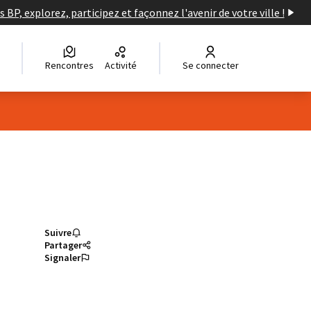
s BP, explorez, participez et façonnez l'avenir de votre ville !
Rencontres
Activité
Se connecter
Suivre
Partager
Signaler