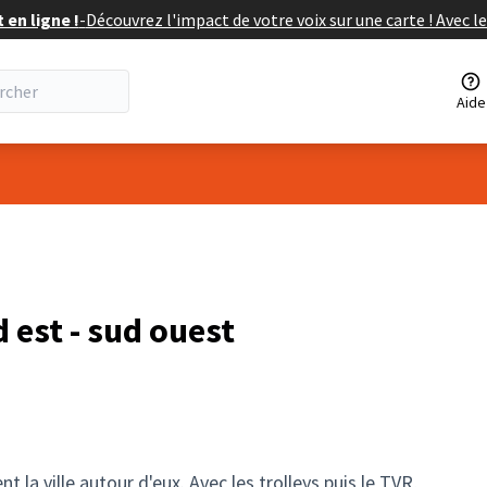
en ligne !
-
Découvrez l'impact de votre voix sur une carte ! Avec le
Aide
eur
d est - sud ouest
 la ville autour d'eux. Avec les trolleys puis le TVR,