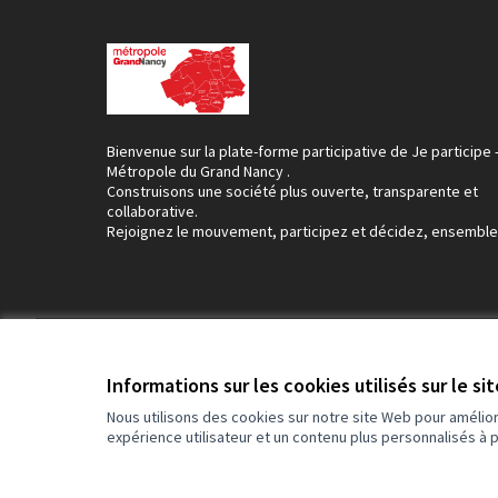
Bienvenue sur la plate-forme participative de Je participe 
Métropole du Grand Nancy .
Construisons une société plus ouverte, transparente et
collaborative.
Rejoignez le mouvement, participez et décidez, ensemble
Conditions d'utilisation
Paramètres des cookies
Informations sur les cookies utilisés sur le si
Nous utilisons des cookies sur notre site Web pour amélio
expérience utilisateur et un contenu plus personnalisés à 
(Lien externe)
Site réalisé grâce au
logiciel libre Decidim
.
(Lien externe)