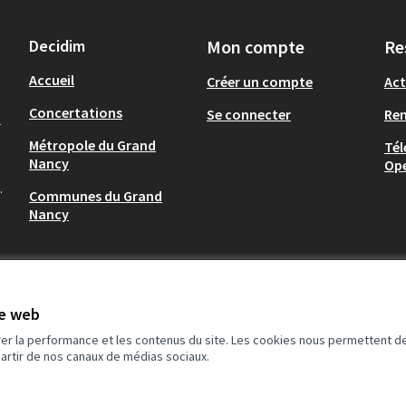
Decidim
Mon compte
Re
Accueil
Créer un compte
Act
Concertations
Se connecter
Re
-
Métropole du Grand
Tél
Nancy
Op
.
Communes du Grand
Nancy
te web
rer la performance et les contenus du site. Les cookies nous permettent de
partir de nos canaux de médias sociaux.