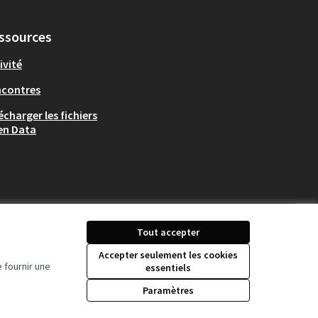
ssources
ivité
ncontres
écharger les fichiers
en Data
Tout accepter
Accepter seulement les cookies
 fournir une
essentiels
Licence Creative Comm
(Lien externe)
Paramètres