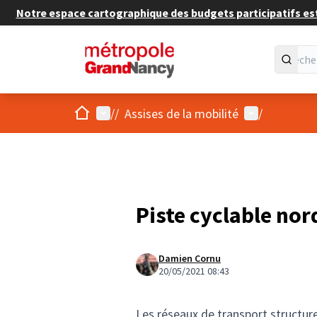
Notre espace cartographique des budgets participatifs est 
Accueil
Menu principal
Menu utilisat
/
/
Assises de la mobilité
/
Piste cyclable nor
Damien Cornu
20/05/2021 08:43
Les réseaux de transport structurent