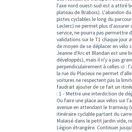
l'axe nord ouest-sud est a attiré 
plateau de Brabois). L'abandon du 
pistes cyclables le long du parcour
Leclerc) ne permet plus d'assurer
service, ne pourra pas permettre d
validations sur le T1 chaque jour 
de moyen de se déplacer en vélo sui
Jeanne d'Arc et Blandan est une bo
développés), mais il n'y a pas gra
perpendiculairement à celles-ci : 
la rue du Placieux ne permet d'all
voitures ne respectent pas la limit
faudrait ajouter de ce fait un itin
: 1 - Mettre une interdiction de dé
Ou faire une place aux vélos sur l
avenue en attendant le tramway (ou
itinéraire cyclable partant du carr
Malaisé dans le petit jardin vide, 
Légion étrangère. Continuer jusqu