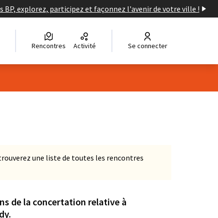
s BP, explorez, participez et façonnez l'avenir de votre ville !
Rencontres
Activité
Se connecter
Leaflet
|
©
OpenStreetMap
contributors
e des points de carte. L'élément peut être utilisé avec un lecteur
s trouverez une liste de toutes les rencontres
ns de la concertation relative à
dy.