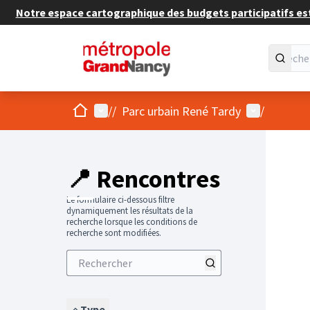
Notre espace cartographique des budgets participatifs est 
Accueil
Menu principal
Menu utilis
/
/
Parc urbain René Tardy
/
Passer
L'élément
+
−
📍 Rencontres
Le formulaire ci-dessous filtre
dynamiquement les résultats de la
recherche lorsque les conditions de
recherche sont modifiées.
Type