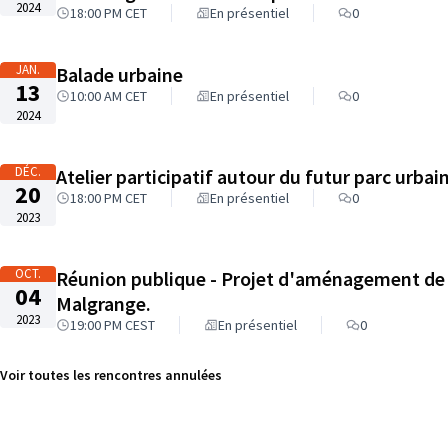
2024
18:00 PM CET
En présentiel
0
JAN.
Balade urbaine
13
10:00 AM CET
En présentiel
0
2024
DÉC.
Atelier participatif autour du futur parc urba
20
18:00 PM CET
En présentiel
0
2023
OCT.
Réunion publique - Projet d'aménagement de l
04
Malgrange.
2023
19:00 PM CEST
En présentiel
0
Voir toutes les rencontres annulées