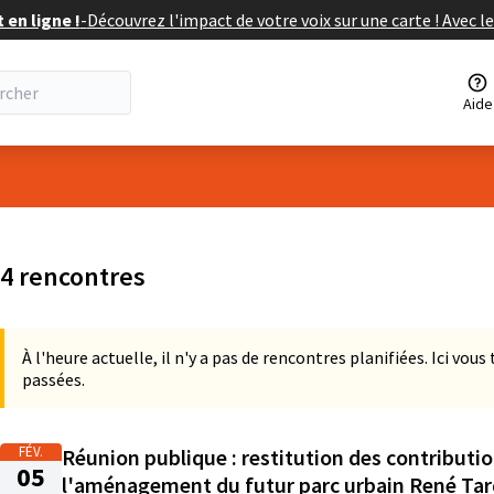
en ligne !
-
Découvrez l'impact de votre voix sur une carte ! Avec le
Aide
ateur
 la carte
 suivant est une carte qui présente les éléments de cette page comm
4 rencontres
À l'heure actuelle, il n'y a pas de rencontres planifiées. Ici vou
passées.
FÉV.
Réunion publique : restitution des contributio
05
l'aménagement du futur parc urbain René Tar