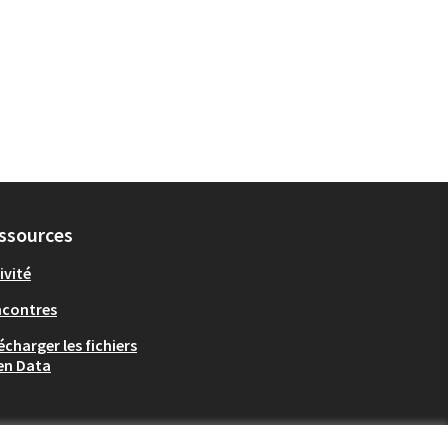
ssources
ivité
ncontres
écharger les fichiers
en Data