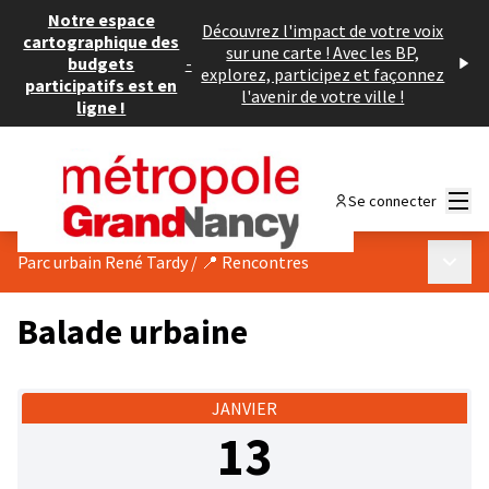
Notre espace
Découvrez l'impact de votre voix
cartographique des
sur une carte ! Avec les BP,
budgets
-
explorez, participez et façonnez
participatifs est en
l'avenir de votre ville !
ligne !
Menu
Se connecter
Menu p
Parc urbain René Tardy
/
📍 Rencontres
Balade urbaine
JANVIER
13