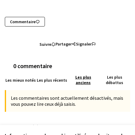
Commentaire
Partager
Signaler
Suivre
0 commentaire
Les plus
Les plus
Les mieux notés
Les plus récents
anciens
débattus
Les commentaires sont actuellement désactivés, mais
vous pouvez lire ceux déjà saisis.
Référence : grandnancy-MEET-2023-11-512
Numéro de version 5
(sur 5)
voir les autres versions