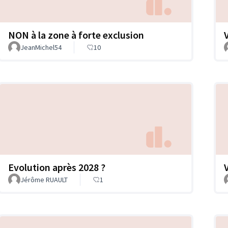
NON à la zone à forte exclusion
JeanMichel54
10
Evolution après 2028 ?
Jérôme RUAULT
1