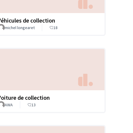
Véhicules de collection
michel longearet
18
Voiture de collection
AWA
13