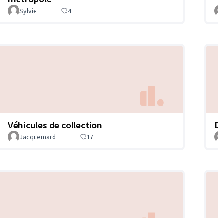
Sylvie
4
Véhicules de collection
Jacquemard
17