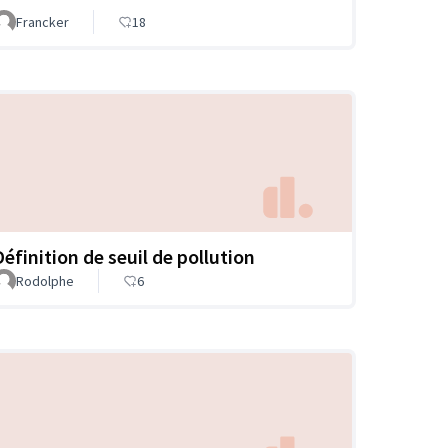
Francker
18
Définition de seuil de pollution
Rodolphe
6