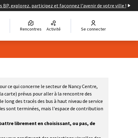
s BP, explorez, participez et façonnez l'avenir de votre ville !
Rencontres
Activité
Se connecter
pour ce qui concerne le secteur de Nancy Centre,
 la carte) prévus pour aller à la rencontre des
 long des tracés des bus à haut niveau de service
des sont terminées, mais l'espace de contribution
battre librement en choisissant, ou pas, de
uvel onglet)