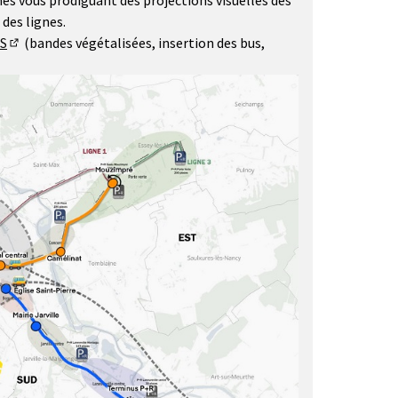
es vous prodiguant des projections visuelles des
des lignes.
S
(bandes végétalisées, insertion des bus,
(S'ouvre dans un nouvel onglet)