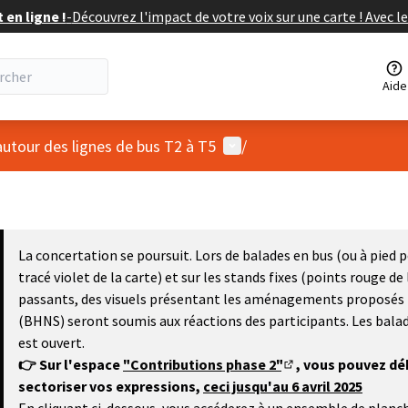
en ligne !
-
Découvrez l'impact de votre voix sur une carte ! Avec le
Aide
Menu utilisateur
autour des lignes de bus T2 à T5
/
La concertation se poursuit. Lors de balades en bus (ou à pied 
tracé violet de la carte) et sur les stands fixes (points rouge de
passants, des visuels présentant les aménagements proposés le
(BHNS) seront soumis aux réactions des participants. Les bala
est ouvert.
👉 Sur l'espace
"Contributions phase 2"
, vous pouvez dé
(S'ouvre dans un no
sectoriser vos expressions,
ceci jusqu'au 6 avril 2025