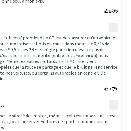
tionné seul à mon avis.
2
0
…
au commentaire 1512)
 Et l'objectif premier d'un CT est de s'assurer qu'un véhicule
2 roues motorisés est mis en cause dans moins de 0,5% des
payer 99,5% des 2RM en règle pour rien n'est-ce pas du
c'est une infime minorité (entre 1 et 2% environ) mais
ange. Même les autres motards. La FFMC intervient
eler que la route se partage et que le bruit ne rend service
taines voitures, ou certains autoradios en centre ville
in.
0
1
:17
…
onse au commentaire 1600)
 pas la sûreté des motos, même si cela est important, c'est
tos, gros scooters et voitures de sport sont une nuisance
e.