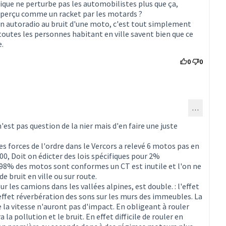
ique ne perturbe pas les automobilistes plus que ça,
l perçu comme un racket par les motards ?
n autoradio au bruit d'une moto, c'est tout simplement
, toutes les personnes habitant en ville savent bien que ce
.
0
0
…
ommentaire 1494)
 n'est pas question de la nier mais d'en faire une juste
es forces de l'ordre dans le Vercors a relevé 6 motos pas en
00, Doit on édicter des lois spécifiques pour 2%
 98% des motos sont conformes un CT est inutile et l'on ne
e bruit en ville ou sur route.
 les camions dans les vallées alpines, est double. : l'effet
effet réverbération des sons sur les murs des immeubles. La
e la vitesse n'auront pas d'impact. En obligeant à rouler
la pollution et le bruit. En effet difficile de rouler en