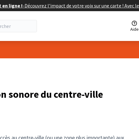
en ligne !
-
Découvrez l'impact de votre voix sur une carte ! Avec le
Aide
eur
on sonore du centre-ville
'accès au centre-ville (ou une zone plus importante) aux