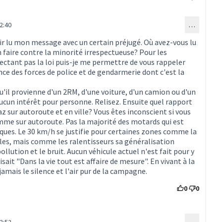
2:40
…
onse au commentaire 1604)
r lu mon message avec un certain préjugé. Où avez-vous lu
ien faire contre la minorité irrespectueuse? Pour les
ectant pas la loi puis-je me permettre de vous rappeler
ance des forces de police et de gendarmerie dont c'est la
qu'il provienne d'un 2RM, d'une voiture, d'un camion ou d'un
ucun intérêt pour personne. Relisez. Ensuite quel rapport
z sur autoroute et en ville? Vous êtes inconscient si vous
omme sur autoroute. Pas la majorité des motards qui est
sques. Le 30 km/h se justifie pour certaines zones comme la
les, mais comme les ralentisseurs sa généralisation
llution et le bruit. Aucun véhicule actuel n'est fait pour y
isait "Dans la vie tout est affaire de mesure". En vivant à la
 jamais le silence et l'air pur de la campagne.
0
0