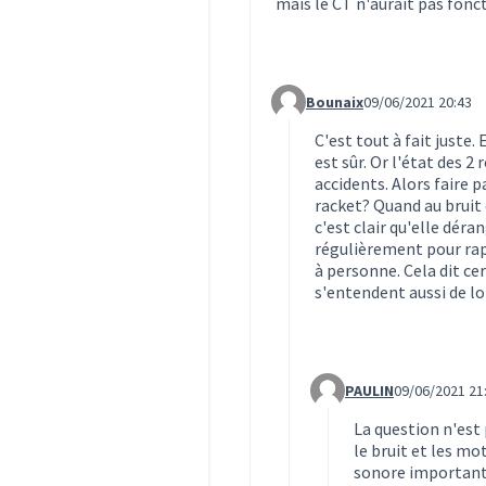
mais le CT n'aurait pas fonc
Bounaix
09/06/2021 20:43
Commentaire 1600 (réponse 
C'est tout à fait juste.
est sûr. Or l'état des 
accidents. Alors faire 
racket? Quand au bruit 
c'est clair qu'elle dér
régulièrement pour rapp
à personne. Cela dit cer
s'entendent aussi de lo
PAULIN
09/06/2021 21
Commentaire 1602 (rép
La question n'est
le bruit et les mo
sonore important