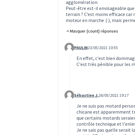
agglomération.
Peut-être est-il envisageable que
terrain ? C’est moins efficace car 
moteur en marche :) ), mais perme
Masquer {count} réponses
PAULIN
23/05/2021 10:55
Commentaire 1495 (réponse au c
En effet, c'est bien dommage
C'est très pénible pour les ri
Sébastien J.
26/05/2021 19:17
Commentaire 1512 (réponse au c
Je ne suis pas motard person
chicane est apparemment très
que certains motards seraien
contrôle technique et l'enleve
Je ne sais pas quelle serait 