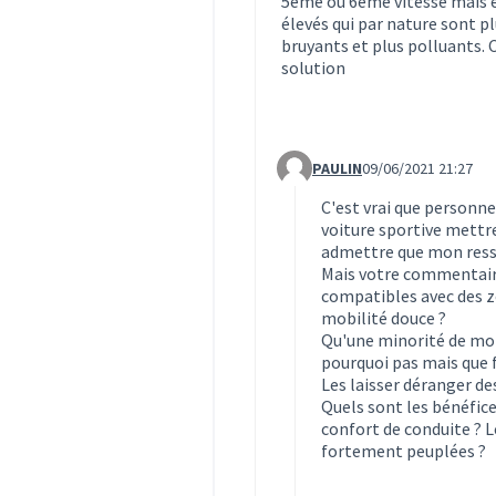
5ème ou 6ème vitesse mais 
élevés qui par nature sont p
bruyants et plus polluants. 
solution
PAULIN
09/06/2021 21:27
Commentaire 1604 (réponse 
C'est vrai que personn
voiture sportive mettre 
admettre que mon resse
Mais votre commentaire
compatibles avec des z
mobilité douce ?
Qu'une minorité de mot
pourquoi pas mais que fa
Les laisser déranger de
Quels sont les bénéfice
confort de conduite ? 
fortement peuplées ?