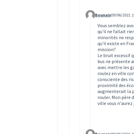
Bounaix
09/06/2021 2
Commentaire 1605 (rép
Vous semblez avoi
qu'il ne fallait r
minorités ne resp
qu'il existe en Fr
mission?
Le bruit excessif 
bus ne présente a
avec mettre les ga
roulez en ville c
consciente des ri
proximité des éco
augmenterait la po
rouler. Mon père d
ville vous n'aurez