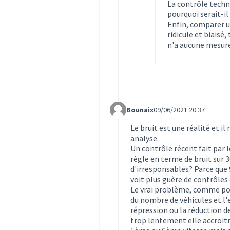
La contrôle techn
pourquoi serait-i
Enfin, comparer u
ridicule et biaisé
n'a aucune mesure
Bounaix
09/06/2021 20:37
Commentaire 1599 (réponse au c
Le bruit est une réalité et il
analyse.
Un contrôle récent fait par l
règle en terme de bruit sur 3
d'irresponsables? Parce que
voit plus guère de contrôles d
Le vrai problème, comme pour
du nombre de véhicules et l'
répression ou la réduction d
trop lentement elle accroitra 