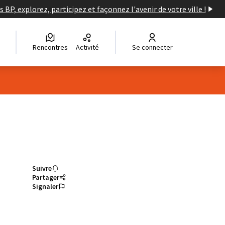
s BP, explorez, participez et façonnez l'avenir de votre ville !
Rencontres
Activité
Se connecter
Suivre
Partager
Signaler