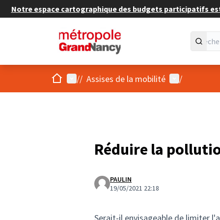
Notre espace cartographique des budgets participatifs est 
Accueil
Menu principal
Menu utilisat
/
/
Assises de la mobilité
/
Réduire la polluti
PAULIN
19/05/2021 22:18
Serait-il envisageable de limiter l