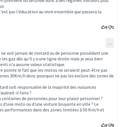
en première ou seconde donc à des régimes moteurs plus
lus
C'est par l'éducation au vivre ensemble que passera la
0
1
…
au commentaire 1599)
e ne voit jamais de motard ou de personne possédant une
les gaz dès qu'il y a une ligne droite mais je veux bien
nti n'a aucune valeur statistique.
 pointe le fait que les motos ne seraient peut-être pas
ones 30Km/h donc pourquoi ne pas les exclure des zones de
ard soit responsable de la majorité des nuisances
udrait-il faire ?
s centaines de personnes pour leur plaisir personnel ?
s d'une moto ou d'une voiture bruyante en ville ? Le
Les performances dans des zones limitées à 50 Km/h et
0
0