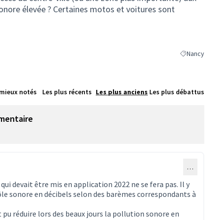
sonore élevée ? Certaines motos et voitures sont
Nancy
Filtrer les ré
 mieux notés
Les plus récents
Les plus anciens
Les plus débattus
mentaire
…
ui devait être mis en application 2022 ne se fera pas. Il y
rôle sonore en décibels selon des barèmes correspondants à
t pu réduire lors des beaux jours la pollution sonore en