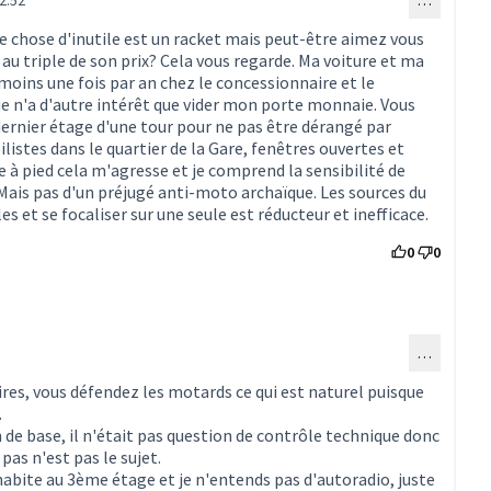
2:52
…
onse au commentaire 1604)
e chose d'inutile est un racket mais peut-être aimez vous
 au triple de son prix? Cela vous regarde. Ma voiture et ma
oins une fois par an chez le concessionnaire et le
e n'a d'autre intérêt que vider mon porte monnaie. Vous
dernier étage d'une tour pour ne pas être dérangé par
istes dans le quartier de la Gare, fenêtres ouvertes et
 à pied cela m'agresse et je comprend la sensibilité de
 Mais pas d'un préjugé anti-moto archaïque. Les sources du
es et se focaliser sur une seule est réducteur et inefficace.
0
0
…
ommentaire 1494)
res, vous défendez les motards ce qui est naturel puisque
.
n de base, il n'était pas question de contrôle technique donc
pas n'est pas le sujet.
'habite au 3ème étage et je n'entends pas d'autoradio, juste