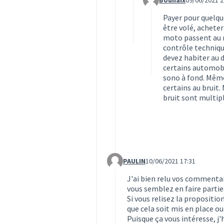
Bounaix
09/06/2021 2
Commentaire 1606 (rép
Payer pour quelqu
être volé, acheter
moto passent au m
contrôle techniqu
devez habiter au 
certains automobil
sono à fond. Même
certains au bruit.
bruit sont multipl
PAULIN
10/06/2021 17:31
Commentaire 1608 (réponse au c
J'ai bien relu vos commentai
vous semblez en faire partie
Si vous relisez la propositio
que cela soit mis en place ou 
Puisque ça vous intéresse, j