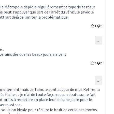
 la Métropole déploie régulièrement ce type de test sur
ne peut s’appuyer que lors de l’arrêt du véhicule (avec le
ttrait déjà de limiter la problématique.
1
0
…
ommentaire 1494)
...
verains dès que les beaux jours arrivent.
0
0
…
ommentaire 1494)
nellement mais certains le sont autour de moi. Retirer la
 facile et je n'ai de toute façon aucun doute sur le fait
t prêts à remettre en place leur chicane juste pour le
r aussi sec...
la solution idéale pour réduire le bruit de certaines motos