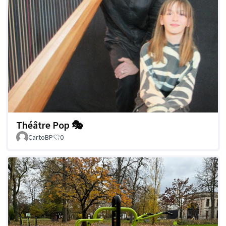
Théâtre Pop 🎭
CartoBP
0