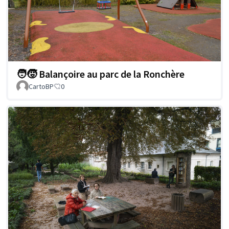
🧑‍🧒 Balançoire au parc de la Ronchère
CartoBP
0