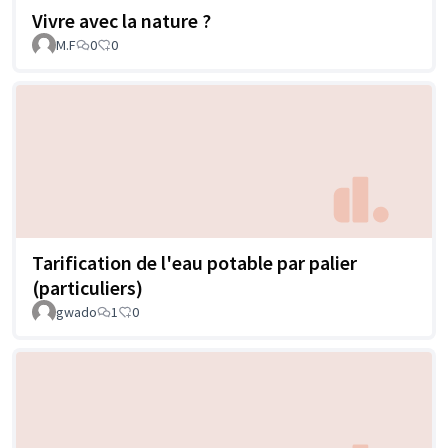
Vivre avec la nature ?
M.F
0
0
Tarification de l'eau potable par palier
(particuliers)
gwado
1
0