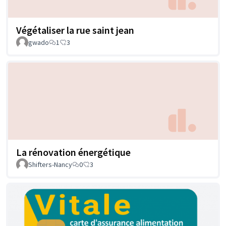
Végétaliser la rue saint jean
gwado
1
3
La rénovation énergétique
Shifters-Nancy
0
3