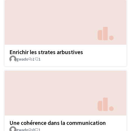
Enrichir les strates arbustives
gwado
1
1
Une cohérence dans la communication
gwado
0
1