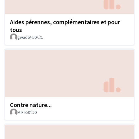
Aides pérennes, complémentaires et pour
tous
gwado
0
1
Contre nature...
M.F
0
0