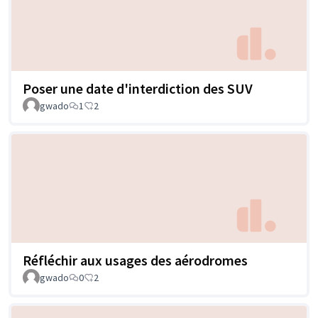
Poser une date d'interdiction des SUV
gwado
1
2
Réfléchir aux usages des aérodromes
gwado
0
2