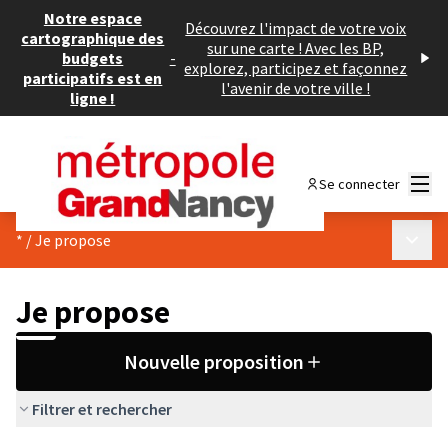
Notre espace
Découvrez l'impact de votre voix
cartographique des
sur une carte ! Avec les BP,
budgets
-
explorez, participez et façonnez
participatifs est en
l'avenir de votre ville !
ligne !
Menu
Se connecter
Menu p
*
/
Je propose
Je propose
Nouvelle proposition
Filtrer et rechercher