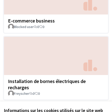
E-commerce business
Blocked user
0
0
Installation de bornes électriques de
recharges
Freyscher
0
0
Informations sur les cookies utilisés sur le site web
Voir toutes les propositions retirées