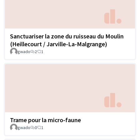
Sanctuariser la zone du ruisseau du Moulin
(Heillecourt / Jarville-La-Malgrange)
gwado
2
1
Trame pour la micro-faune
gwado
0
1