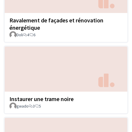
Ravalement de façades et rénovation
énergétique
Doli
4
6
Instaurer une trame noire
gwado
3
5