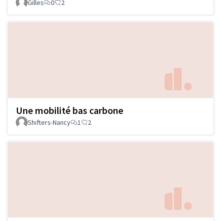
Gilles
0
2
Une mobilité bas carbone
Shifters-Nancy
1
2