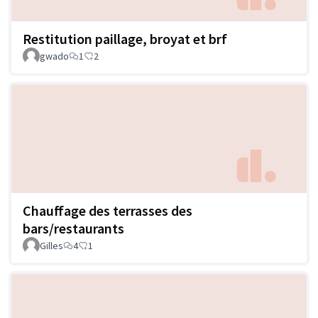
Restitution paillage, broyat et brf
gwado
1
2
Chauffage des terrasses des
bars/restaurants
Gilles
4
1