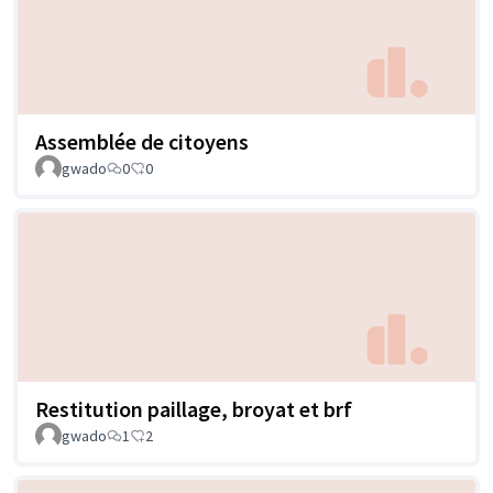
Assemblée de citoyens
gwado
0
0
Restitution paillage, broyat et brf
gwado
1
2