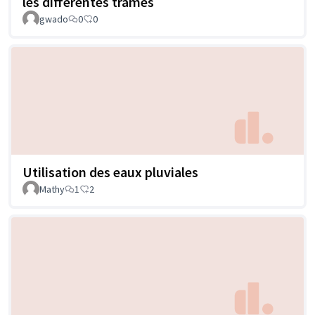
les différentes trames
gwado
0
0
Utilisation des eaux pluviales
Mathy
1
2