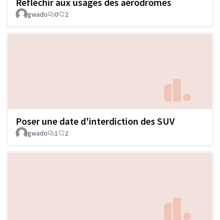
Réfléchir aux usages des aérodromes
gwado
0
2
Poser une date d'interdiction des SUV
gwado
1
2