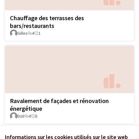
Chauffage des terrasses des
bars/restaurants
Gilles
4
1
Ravalement de façades et rénovation
énergétique
Doli
4
6
Informations sur les cookies utilisés sur le site web
Voir toutes les propositions retirées