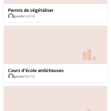
Permis de végétaliser
gwado
2
4
Cours d'école ambitieuses
gwado
1
2