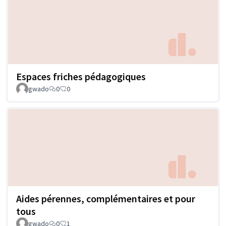
Espaces friches pédagogiques
gwado
0
0
Aides pérennes, complémentaires et pour
tous
gwado
0
1