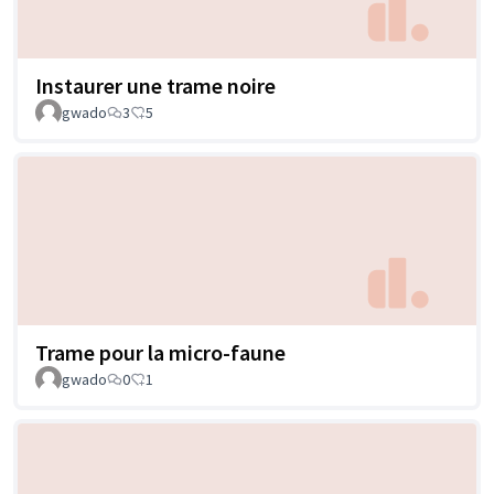
Instaurer une trame noire
gwado
3
5
Trame pour la micro-faune
gwado
0
1