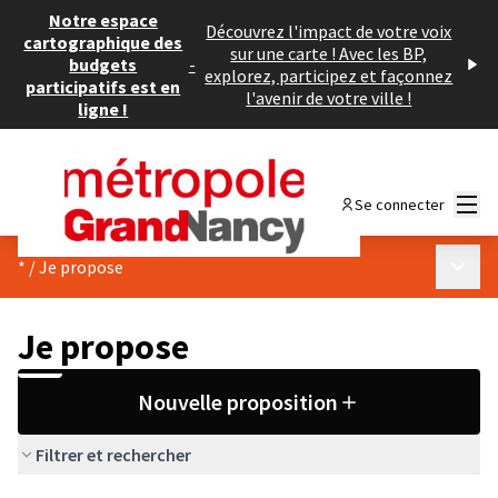
Notre espace
Découvrez l'impact de votre voix
cartographique des
sur une carte ! Avec les BP,
budgets
-
explorez, participez et façonnez
participatifs est en
l'avenir de votre ville !
ligne !
Menu
Se connecter
Menu p
*
/
Je propose
Je propose
Nouvelle proposition
Filtrer et rechercher