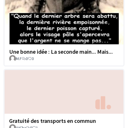
Une bonne idée : La seconde main... Mais...
M.F
0
0
Gratuité des transports en commun
AtCha
0
1