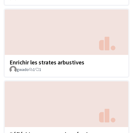
Enrichir les strates arbustives
gwado
1
1