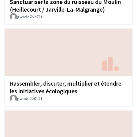
Sanctuariser la zone du ruisseau du Moulin
(Heillecourt / Jarville-La-Malgrange)
gwado
2
1
Rassembler, discuter, multiplier et étendre
les initiatives écologiques
gwado
0
1