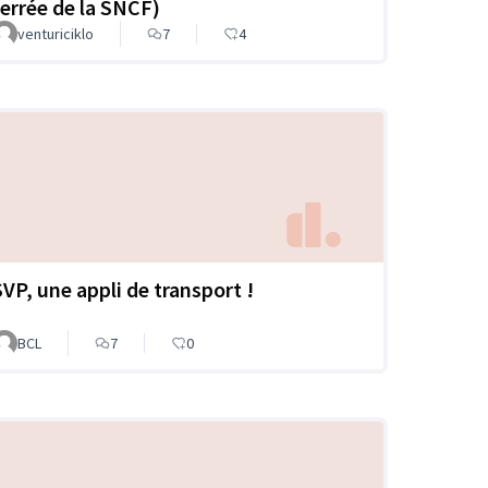
ferrée de la SNCF)
venturiciklo
7
4
SVP, une appli de transport !
BCL
7
0