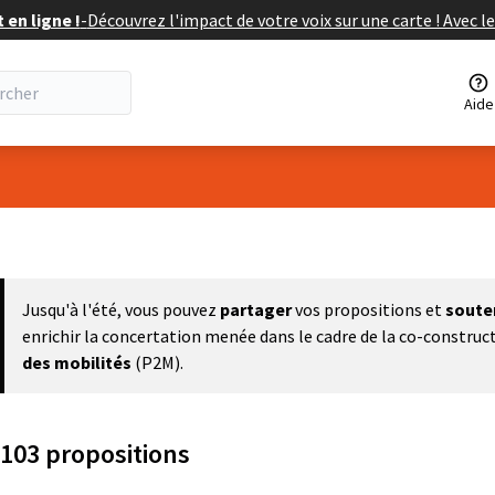
en ligne !
-
Découvrez l'impact de votre voix sur une carte ! Avec le
Aide
eur
Jusqu'à l'été, vous pouvez
partager
vos propositions et
soute
enrichir la concertation menée dans le cadre de la co-construc
des mobilités
(P2M).
103 propositions