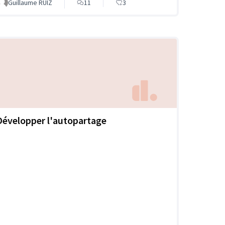
Guillaume RUIZ
11
3
Développer l'autopartage