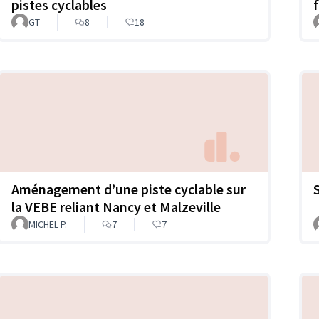
pistes cyclables
GT
8
18
Aménagement d’une piste cyclable sur
la VEBE reliant Nancy et Malzeville
MICHEL P.
7
7