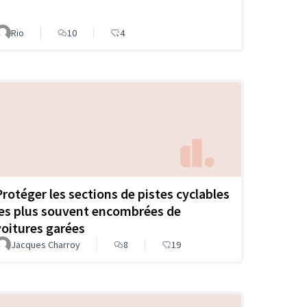
Rio
10
4
Protéger les sections de pistes cyclables
les plus souvent encombrées de
voitures garées
Jacques Charroy
8
19