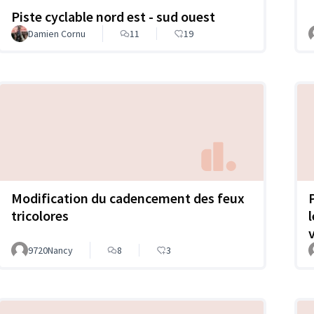
Piste cyclable nord est - sud ouest
Damien Cornu
11
19
Modification du cadencement des feux
tricolores
9720Nancy
8
3