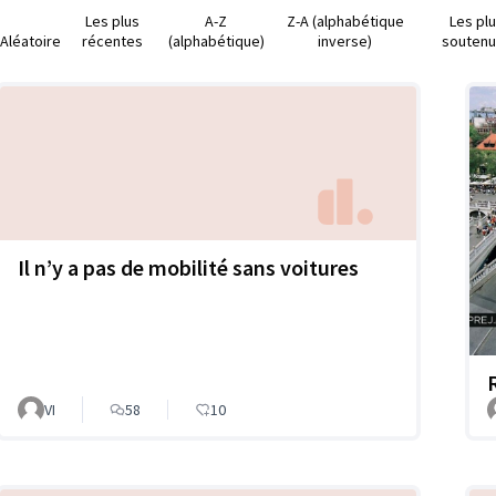
Les plus
A-Z
Z-A (alphabétique
Les pl
Aléatoire
récentes
(alphabétique)
inverse)
souten
Il n’y a pas de mobilité sans voitures
VI
58
10