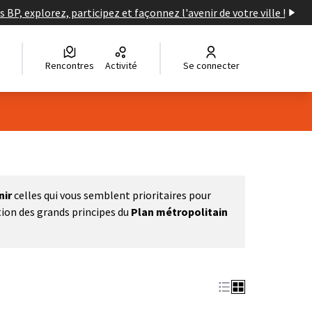
s BP, explorez, participez et façonnez l'avenir de votre ville !
Rencontres
Activité
Se connecter
nir
celles qui vous semblent prioritaires pour
tion des grands principes du
Plan métropolitain