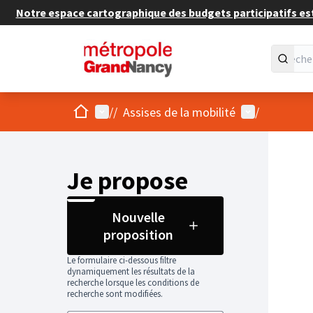
Notre espace cartographique des budgets participatifs est 
Accueil
Menu principal
Menu utilisat
/
/
Assises de la mobilité
/
Je propose
Nouvelle
proposition
Le formulaire ci-dessous filtre
dynamiquement les résultats de la
recherche lorsque les conditions de
recherche sont modifiées.