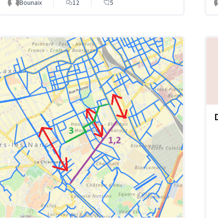
Bounaix
12
5