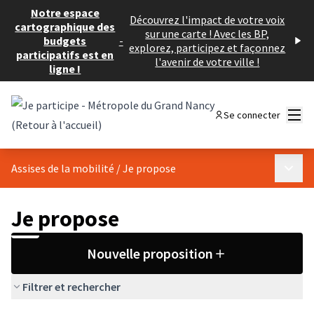
Notre espace
Découvrez l'impact de votre voix
cartographique des
sur une carte ! Avec les BP,
budgets
-
explorez, participez et façonnez
participatifs est en
l'avenir de votre ville !
ligne !
Menu
Se connecter
Menu p
Assises de la mobilité
/
Je propose
Je propose
Nouvelle proposition
Filtrer et rechercher