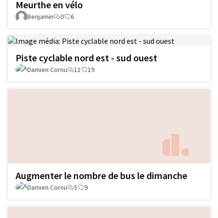
Meurthe en vélo
Benjamin
0
6
Piste cyclable nord est - sud ouest
Damien Cornu
11
19
Augmenter le nombre de bus le dimanche
Damien Cornu
5
9