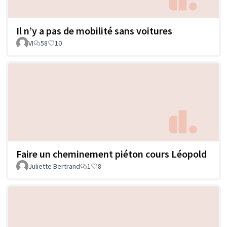
Il n’y a pas de mobilité sans voitures
VI
58
10
Faire un cheminement piéton cours Léopold
Juliette Bertrand
1
8