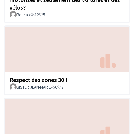
vélos?
Bounaix
12
5
Respect des zones 30 !
BISTER JEAN-MARIE
6
2