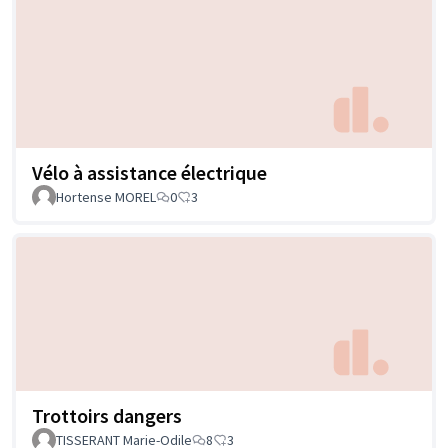
Vélo à assistance électrique
Hortense MOREL
0
3
Trottoirs dangers
TISSERANT Marie-Odile
8
3