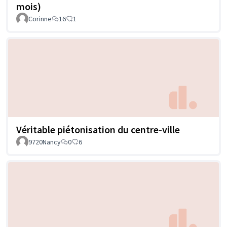
mois)
Corinne
16
1
Véritable piétonisation du centre-ville
9720Nancy
0
6