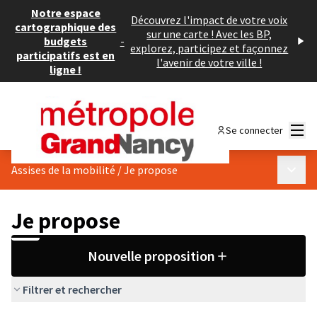
Notre espace
Découvrez l'impact de votre voix
cartographique des
sur une carte ! Avec les BP,
budgets
-
explorez, participez et façonnez
participatifs est en
l'avenir de votre ville !
ligne !
Menu
Se connecter
Menu p
Assises de la mobilité
/
Je propose
Je propose
Nouvelle proposition
Filtrer et rechercher