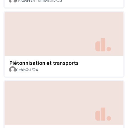
CHAUVELOT Ludovic
2
0
Piétonnisation et transports
Gehin
1
4